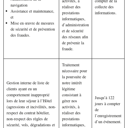
activités, à
compter de la
navigation
réaliser des
collecte des
Assistance et maintenance,
prestations
informations.
et
informatiques,
Mise en œuvre de mesures
d’administration
de sécurité et de prévention
et de sécurité
des fraudes.
des réseaux afin
de prévenir la
fraude.
Traitement
nécessaire pour
la poursuite de
Gestion interne de liste de
notre intérêt
clients ayant eu un
légitime
comportement inapproprié
consistant à
Jusqu’à 122
lors de leur séjour à l’Hôtel
gérer nos
jours à compter
(agressions et incivilités, non-
activités, à
de
respect du contrat hôtelier,
réaliser des
l’enregistrement
non-respect des règles de
prestations
d’un événement.
sécurité, vols, dégradations et
informatiques,