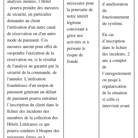
analyses menées, l’Hôtel
nécessaire pour
d’amélioration
pourra prendre des mesures
la poursuite de
du
de sécurité, en particulier
notre intérêt
fonctionnement
demander au client
légitime
du système.
l'utilisation d'un autre canal
consistant à
de réservation ou d'un autre
En cas
gérer nos
mode de paiement. Ces
d’inscription
activités et à
mesures auront pour effet de
dans le fichier
prévenir le
suspendre l'exécution de la
des incidents, 2
risque de
réservation ou, si le résultat
ans à compter
fraude.
de l'analyse ne garantit pas la
de
sécurité de la commande, de
l’enregistrement
l'annuler. L'utilisation
ou jusqu’à
frauduleuse d'un moyen de
régularisation
paiement générant un défaut
de la situation
de paiement pourra entraîner
si celle-ci
l’inscription du client dans le
intervient avant.
fichier des incidents des
membres de la collection des
Hôtels Littéraires ce qui
pourra conduire à bloquer des
paiements futurs ou à