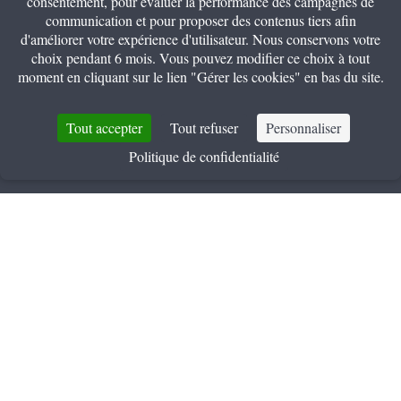
consentement, pour évaluer la performance des campagnes de
communication et pour proposer des contenus tiers afin
d'améliorer votre expérience d'utilisateur. Nous conservons votre
choix pendant 6 mois. Vous pouvez modifier ce choix à tout
moment en cliquant sur le lien "Gérer les cookies" en bas du site.
+
Tout accepter
Tout refuser
Personnaliser
Politique de confidentialité
RÉSERVEZ
Nos partenaires locaux
L'Hôtel Littéraire Alexandre Vialatte de Clermont-Ferrand s’est entouré
de partenaires locaux privilégiés afin d’enrichir votre séjour en Auvergne.
Professionnels ou tourisme, découvrez nos offres exclusives.
L’Aventure Michelin